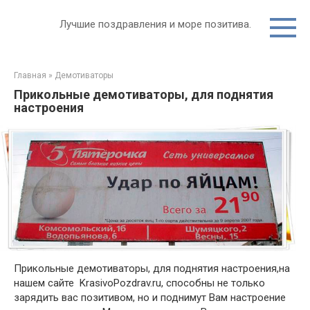
Перейти
к
Лучшие поздравления и море позитива.
контенту
Главная
»
Демотиваторы
Прикольные демотиваторы, для поднятия
настроения
Прикольные демотиваторы, для поднятия настроения,на
нашем сайте KrasivoPozdrav.ru, способны не только
зарядить вас позитивом, но и поднимут Вам настроение